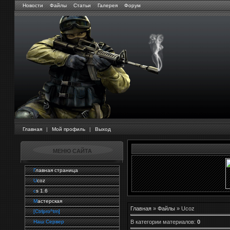
Новости
Файлы
Статьи
Галерея
Форум
Главная
|
Мой профиль
|
Выход
МЕНЮ САЙТА
Г
лавная страница
U
coz
c
s 1.6
M
астерская
Главная
»
Файлы
» Ucoz
[Ctrlpro^tm]
В категории материалов
:
0
Наш Сервер