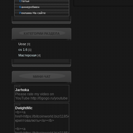
C
татьи
Б
аннеробмен
Р
еклама На сайте
КАТЕГОРИИ РАЗДЕЛА
Ucoz
[0]
cs 1.6
[1]
Мастерская
[4]
МИНИ-ЧАТ