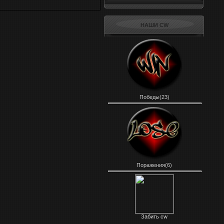
НАШИ CW
Победы(23)
Поражения(6)
Забить cw