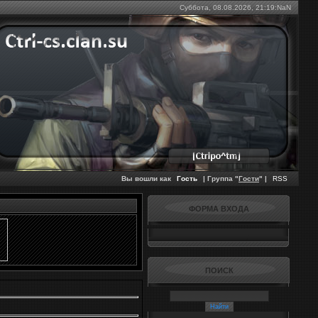
Суббота, 08.08.2026,
21:19:NaN
Вы вошли как
Гость
| Группа "
Гости
" |
RSS
ФОРМА ВХОДА
ПОИСК