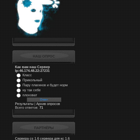
НАШ ОПРОС
Как вам наш Сервер
Ip:46.174.48.22:27231
Класс
Прикольный
Пару плагинов и будет норм
ну так себе
плоховат
Результаты
|
Архив опросов
Всего ответов:
71
ПАРТНЁРЫ
Сервера cs 1.6
сервера для кс 1.6